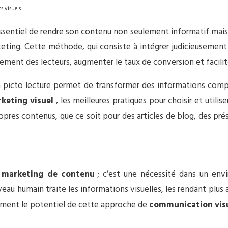
s visuels
essentiel de rendre son contenu non seulement informatif mais a
rketing. Cette méthode, qui consiste à intégrer judicieuseme
agement des lecteurs, augmenter le taux de conversion et facil
la picto lecture permet de transformer des informations comp
keting visuel
, les meilleures pratiques pour choisir et util
opres contenus, que ce soit pour des articles de blog, des pr
n
marketing de contenu
; c’est une nécessité dans un en
erveau humain traite les informations visuelles, les rendant plu
ement le potentiel de cette approche de
communication vis