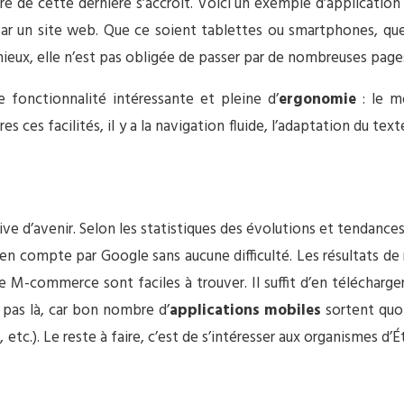
bre de cette dernière s’accroît. Voici un exemple d’application
ar un site web. Que ce soient tablettes ou smartphones, quelq
ieux, elle n’est pas obligée de passer par de nombreuses pages
re fonctionnalité intéressante et pleine d’
ergonomie
: le mo
s ces facilités, il y a la navigation fluide, l’adaptation du te
ve d’avenir. Selon les statistiques des évolutions et tendance
se en compte par Google sans aucune difficulté. Les résultats d
 le M-commerce sont faciles à trouver. Il suffit d’en télécharge
e pas là, car bon nombre d’
applications mobiles
sortent quo
tc.). Le reste à faire, c’est de s’intéresser aux organismes d’