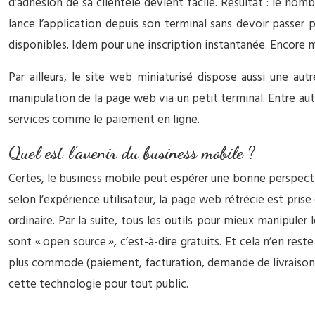
d’adhésion de sa clientèle devient facile. Résultat : le nom
lance l’application depuis son terminal sans devoir passer p
disponibles. Idem pour une inscription instantanée. Encore m
Par ailleurs, le site web miniaturisé dispose aussi une aut
manipulation de la page web via un petit terminal. Entre autre
services comme le paiement en ligne.
Quel est l’avenir du business mobile ?
Certes, le business mobile peut espérer une bonne perspecti
selon l’expérience utilisateur, la page web rétrécie est pri
ordinaire. Par la suite, tous les outils pour mieux manipuler
sont « open source », c’est-à-dire gratuits. Et cela n’en rest
plus commode (paiement, facturation, demande de livraison, e
cette technologie pour tout public.