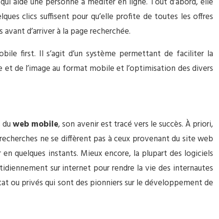
 qui aide une personne à méditer en ligne. Tout d’abord, elle
ues clics suffisent pour qu’elle profite de toutes les offres
 avant d’arriver à la page recherchée.
bile first. Il s’agit d’un système permettant de faciliter la
xte et de l’image au format mobile et l’optimisation des divers
s du
web mobile
, son avenir est tracé vers le succès. À priori,
e recherches ne se diffèrent pas à ceux provenant du site web
r en quelques instants. Mieux encore, la plupart des logiciels
tidiennement sur internet pour rendre la vie des internautes
État ou privés qui sont des pionniers sur le développement de